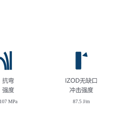
107 MPa
87.5 J/m