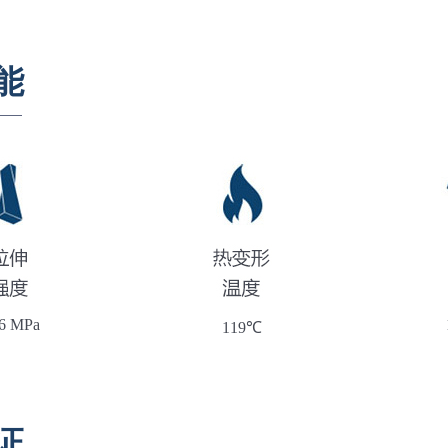
能
.6 MPa
119℃
证