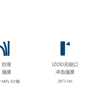
2873 J/m
.2 MPa XZ轴