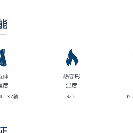
能
93°C
MPa XZ轴
97
证